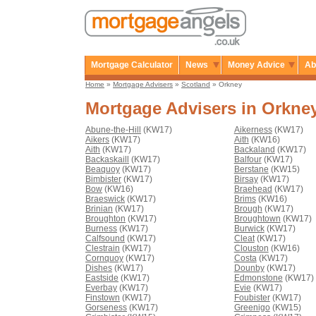
Mortgage Calculator
News
Money Advice
Ab
Home
»
Mortgage Advisers
»
Scotland
» Orkney
Mortgage Advisers in Orkne
Abune-the-Hill
(KW17)
Aikerness
(KW17)
Aikers
(KW17)
Aith
(KW16)
Aith
(KW17)
Backaland
(KW17)
Backaskaill
(KW17)
Balfour
(KW17)
Beaquoy
(KW17)
Berstane
(KW15)
Bimbister
(KW17)
Birsay
(KW17)
Bow
(KW16)
Braehead
(KW17)
Braeswick
(KW17)
Brims
(KW16)
Brinian
(KW17)
Brough
(KW17)
Broughton
(KW17)
Broughtown
(KW17)
Burness
(KW17)
Burwick
(KW17)
Calfsound
(KW17)
Cleat
(KW17)
Clestrain
(KW17)
Clouston
(KW16)
Cornquoy
(KW17)
Costa
(KW17)
Dishes
(KW17)
Dounby
(KW17)
Eastside
(KW17)
Edmonstone
(KW17)
Everbay
(KW17)
Evie
(KW17)
Finstown
(KW17)
Foubister
(KW17)
Gorseness
(KW17)
Greenigo
(KW15)