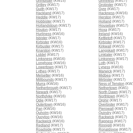
Grimbister
(KW15)
Grimness
(KW17)
Gritley
(KW17)
Grobister
(KW17)
Guith
(KW17)
Gyre
(KW17)
Hackland
(KW17)
Hackness
(KW16)
Heddle
(KW17)
Herston
(KW17)
Hobbister
(KW17)
Holland
(KW17)
Hollandstoun
(KW17)
Housebay
(KW17)
Houton
(KW17)
Hoxa
(KW17)
Hurliness
(KW16)
Ireland
(KW16)
Isbister
(KW17)
Kettletoft
(KW17)
Kirbister
(KW16)
Kirbister
(KW17)
Kirbuster
(KW17)
Kirkwall
(KW15)
Knarston
(KW17)
Langskaill
(KW17)
Liddel
(KW17)
Linklater
(KW17)
Linksness
(KW16)
Linksness
(KW17)
Longhope
(KW16)
Loth
(KW17)
Lowertown
(KW17)
Lyness
(KW16)
Lythes
(KW17)
Marwick
(KW17)
Melsetter
(KW16)
Midbea
(KW17)
Millbounds
(KW17)
Mirbister
(KW17)
Murra
(KW16)
Ness of Tenston
(KW
Netherbrough
(KW17)
Nethertown
(KW1)
Newark
(KW17)
North Dawn
(KW17)
Northdyke
(KW16)
Northtown
(KW17)
Odie
(KW17)
Orphir
(KW17)
Outertown
(KW16)
Overbister
(KW17)
Pan
(KW16)
Pierowall
(KW17)
Quholm
(KW16)
Quindry
(KW17)
Quoyloo
(KW16)
Rackwick
(KW17)
Rackwick
(KW16)
Rapness
(KW17)
Redland
(KW17)
Rinnigill
(KW16)
Roadside
(KW17)
Ronaldsvoe
(KW17)