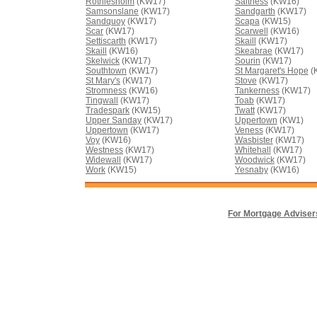
Rothiesholm
(KW17)
Saltness
(KW16)
Samsonslane
(KW17)
Sandgarth
(KW17)
Sandquoy
(KW17)
Scapa
(KW15)
Scar
(KW17)
Scarwell
(KW16)
Settiscarth
(KW17)
Skaill
(KW17)
Skaill
(KW16)
Skeabrae
(KW17)
Skelwick
(KW17)
Sourin
(KW17)
Southtown
(KW17)
St Margaret's Hope
(
St Mary's
(KW17)
Stove
(KW17)
Stromness
(KW16)
Tankerness
(KW17)
Tingwall
(KW17)
Toab
(KW17)
Tradespark
(KW15)
Twatt
(KW17)
Upper Sanday
(KW17)
Uppertown
(KW1)
Uppertown
(KW17)
Veness
(KW17)
Voy
(KW16)
Wasbister
(KW17)
Westness
(KW17)
Whitehall
(KW17)
Widewall
(KW17)
Woodwick
(KW17)
Work
(KW15)
Yesnaby
(KW16)
For Mortgage Adviser